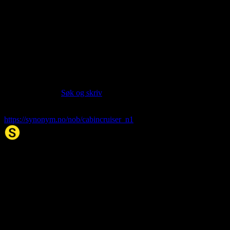
Language:
Norwegian Bokmål NOB
Part of speech:
noun
Last updated:
Jan 21, 1970
Siter artikkelen:
Hvis du vil sitere denne artikkelen så kan du bruke formatet
nedenfor. (Kilde:
Søk og skriv
)
cabincruiser
. (1970, 21. Jan). I Synonym.no.
https://synonym.no/nob/cabincruiser_n1
Synonym.no
Palindromer
Scrabble Ordbok
Anagram-løser
Kryssordhjelp
Norske
rimord
About Us
Editorial Policy
Data Sources
Contact
Privacy Policy
Terms of Service
Accessibility
Developers
Sitemap
© 2026 Synonym.no. All rights reserved.