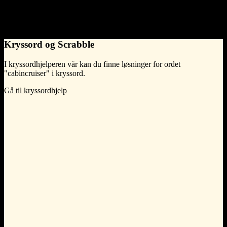
Related terms
Words that are semantically related.
yacht
,
husbåt
og
seilbåt
Kryssord og Scrabble
I kryssordhjelperen vår kan du finne løsninger for ordet
"cabincruiser" i kryssord.
Gå til kryssordhjelp