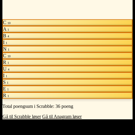
C
10
A
1
B
4
I
1
N
1
C
10
R
1
U
4
I
1
S
1
E
1
R
1
Total poengsum i Scrabble:
36 poeng
Gå til Scrabble løser
Gå til Anagram løser