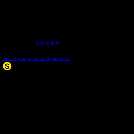
Part of speech:
noun
Last updated:
Feb 24, 2026
Siter artikkelen:
Hvis du vil sitere denne artikkelen så kan du bruke formatet
nedenfor. (Kilde:
Søk og skriv
)
kjøkken
. (2026, 24. Feb). I Synonym.no.
https://synonym.no/nob/kjokken_n1
Synonym.no
Palindromer
Scrabble Ordbok
Anagram-løser
Kryssordhjelp
Norske
rimord
About Us
Editorial Policy
Data Sources
Contact
Privacy Policy
Terms of Service
Accessibility
Developers
Sitemap
© 2026 Synonym.no. All rights reserved.