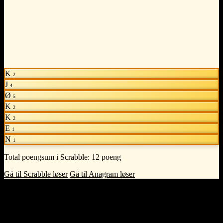
K
2
J
4
Ø
5
K
2
K
2
E
1
N
1
Total poengsum i Scrabble:
12 poeng
Gå til Scrabble løser
Gå til Anagram løser