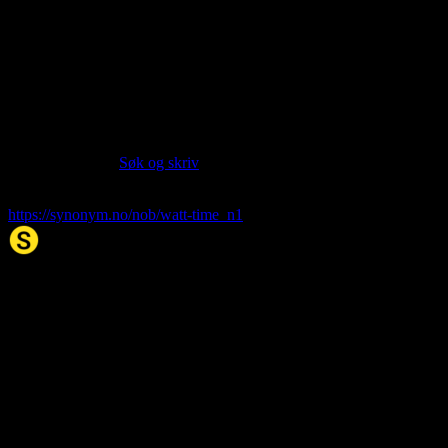
Language:
Norwegian Bokmål NOB
Part of speech:
noun
Siter artikkelen:
Hvis du vil sitere denne artikkelen så kan du bruke formatet
nedenfor. (Kilde:
Søk og skriv
)
watt-time
. (2026, 06. Aug). I Synonym.no.
https://synonym.no/nob/watt-time_n1
Synonym.no
Palindromer
Scrabble Ordbok
Anagram-løser
Kryssordhjelp
Norske
rimord
About Us
Editorial Policy
Data Sources
Contact
Privacy Policy
Terms of Service
Accessibility
Developers
Sitemap
© 2026 Synonym.no. All rights reserved.