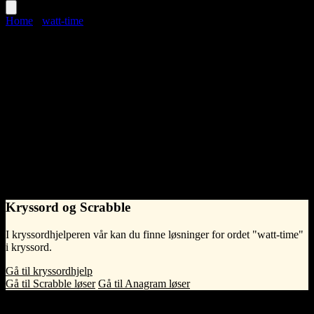
Home
›
watt-time
watt-time
Language
Norwegian Bokmål
noun
•
What does watt-time mean?
Na
- Syntelligo
Kryssord og Scrabble
I kryssordhjelperen vår kan du finne løsninger for ordet "watt-time"
i kryssord.
Gå til kryssordhjelp
Gå til Scrabble løser
Gå til Anagram løser