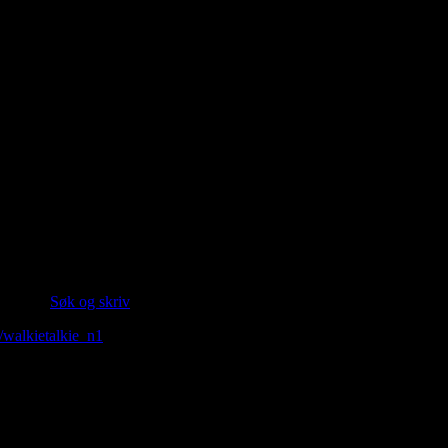
 (Kilde:
Søk og skriv
)
/walkietalkie_n1