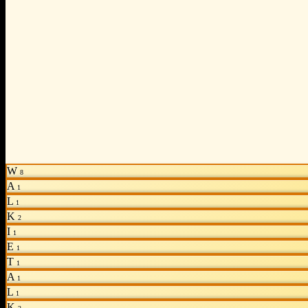
W
8
A
1
L
1
K
2
I
1
E
1
T
1
A
1
L
1
K