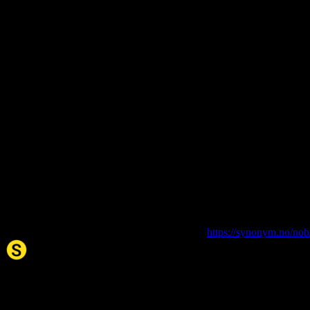
About this entry
Language:
Norwegian Bokmål NOB
Part of speech:
noun
Siter artikkelen:
Hvis du vil sitere denne artikkelen så kan du bruke formatet nedenfor.
walkietalkie
. (2026, 06. Aug). I Synonym.no.
https://synonym.no/nob
Synonym.no