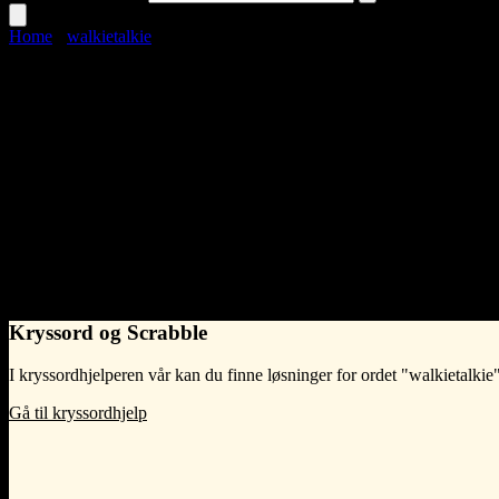
Home
›
walkietalkie
walkietalkie
Language
Norwegian Bokmål
noun
•
What does walkietalkie mean?
Na
- Syntelligo
Kryssord og Scrabble
I kryssordhjelperen vår kan du finne løsninger for ordet "walkietalkie"
Gå til kryssordhjelp