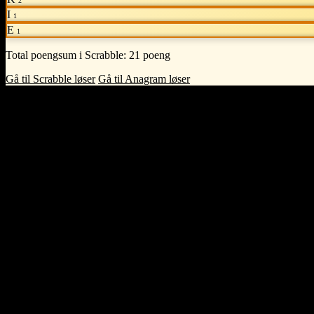
2
I
1
E
1
Total poengsum i Scrabble:
21 poeng
Gå til Scrabble løser
Gå til Anagram løser