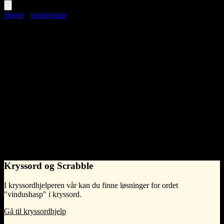
Home
›
vindushasp
vindushasp
Language
Norwegian Bokmål
noun
•
What does vindushasp mean?
En vindushasp er en liten enhet laget av metall eller plast som brukes
til å sikre et vindu i lukket posisjon, ofte ved å låse eller holde
vindusrammen fast.
- Syntelligo
Kryssord og Scrabble
I kryssordhjelperen vår kan du finne løsninger for ordet
"vindushasp" i kryssord.
Gå til kryssordhjelp