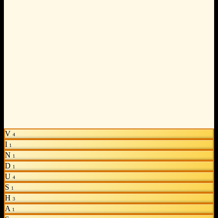
V
4
I
1
N
1
D
1
U
4
S
1
H
3
A
1