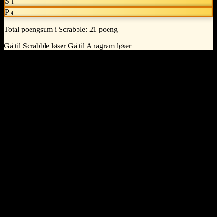
S
1
P
4
Total poengsum i Scrabble:
21 poeng
Gå til Scrabble løser
Gå til Anagram løser