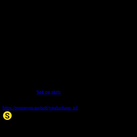
About this entry
Language:
Norwegian Bokmål NOB
Part of speech:
noun
Siter artikkelen:
Hvis du vil sitere denne artikkelen så kan du bruke formatet
nedenfor. (Kilde:
Søk og skriv
)
vindushasp
. (2026, 07. Aug). I Synonym.no.
https://synonym.no/nob/vindushasp_n1
Synonym.no