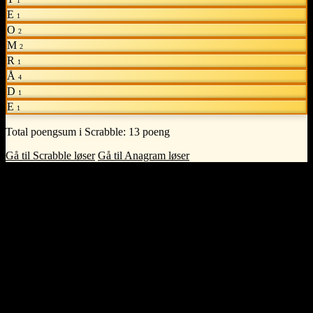
1
E
1
O
2
M
2
R
1
Å
4
D
1
E
1
Total poengsum i Scrabble:
13 poeng
Gå til Scrabble løser
Gå til Anagram løser