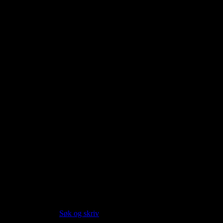
About this entry
Language:
Norwegian Bokmål NOB
Part of speech:
noun
Siter artikkelen:
Hvis du vil sitere denne artikkelen så kan du bruke formatet
nedenfor. (Kilde:
Søk og skriv
)