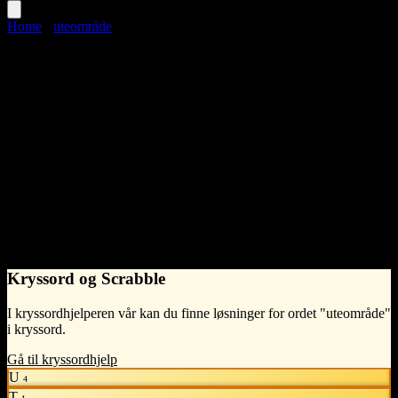
Home
›
uteområde
uteområde
Language
Norwegian Bokmål
noun
•
What does uteområde mean?
Et uteområde er et område utendørs som kan brukes til rekreasjon,
aktiviteter eller opphold.
- Syntelligo
Kryssord og Scrabble
I kryssordhjelperen vår kan du finne løsninger for ordet "uteområde"
i kryssord.
Gå til kryssordhjelp
U
4
T