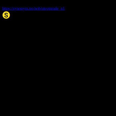
uteområde
. (2026, 08. Aug). I Synonym.no.
https://synonym.no/nob/uteomrade_n1
Synonym.no
Palindromer
Scrabble Ordbok
Anagram-løser
Kryssordhjelp
Norske
rimord
About Us
Editorial Policy
Data Sources
Contact
Privacy Policy
Terms of Service
Accessibility
Developers
Sitemap
© 2026 Synonym.no. All rights reserved.