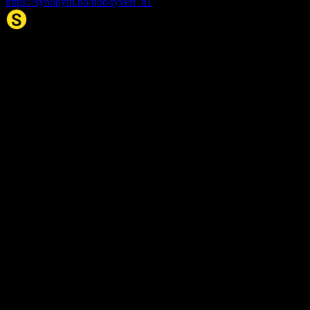
https://synonym.no/nob/tyveri_n1
Synonym.no
Palindromer
Scrabble Ordbok
Anagram-løser
Kryssordhjelp
About Us
Editorial Policy
Data Sources
Contact
Privacy Policy
Terms of Service
Accessibility
Sitemap
© 2026 Synonym.no. All rights reserved.