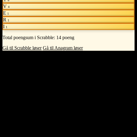
6
V
4
E
1
R
1
I
1
Total poengsum i Scrabble:
14 poeng
Gå til Scrabble løser
Gå til Anagram løser