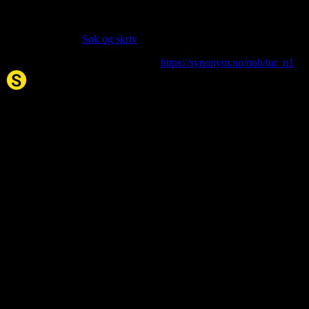
Siter artikkelen:
Hvis du vil sitere denne artikkelen så kan du bruke formatet
nedenfor. (Kilde:
Søk og skriv
)
tur
. (2026, 27. Jan). I Synonym.no.
https://synonym.no/nob/tur_n1
Synonym.no
Palindromer
Scrabble Ordbok
Anagram-løser
Kryssordhjelp
Norske
rimord
About Us
Editorial Policy
Data Sources
Contact
Privacy Policy
Terms of Service
Accessibility
Developers
Sitemap
© 2026 Synonym.no. All rights reserved.