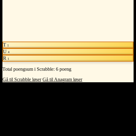
T
1
U
4
R
1
Total poengsum i Scrabble:
6 poeng
Gå til Scrabble løser
Gå til Anagram løser