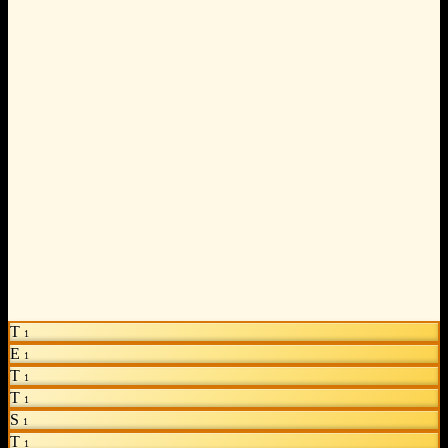
T
1
E
1
T
1
T
1
S
1
T
1