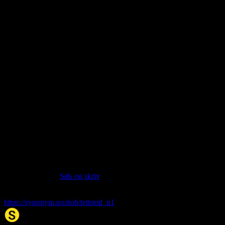
About this entry
Language:
Norwegian Bokmål NOB
Part of speech:
noun
Last updated:
Jan 18, 2026
Siter artikkelen:
Hvis du vil sitere denne artikkelen så kan du bruke formatet
nedenfor. (Kilde:
Søk og skriv
)
tettsted
. (2026, 18. Jan). I Synonym.no.
https://synonym.no/nob/tettsted_n1