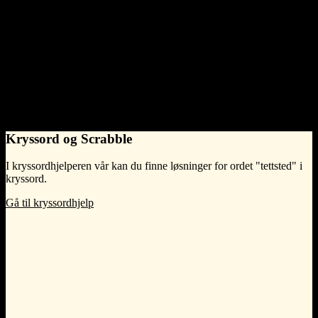
The relations below show words that share meaning, stand in
contrast, or have hierarchical connection to tettsted.
Has parts
Components or parts that constitute this.
en tettsted består av
bebyggelse
Kryssord og Scrabble
I kryssordhjelperen vår kan du finne løsninger for ordet "tettsted" i
kryssord.
Gå til kryssordhjelp