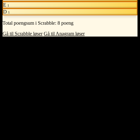
E
1
D
1
Total poengsum i Scrabble:
8 poeng
Gå til Scrabble løser
Gå til Anagram løser