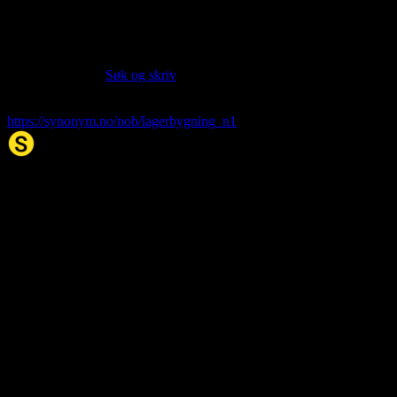
Siter artikkelen:
Hvis du vil sitere denne artikkelen så kan du bruke formatet
nedenfor. (Kilde:
Søk og skriv
)
lagerbygning
. (2026, 06. Aug). I Synonym.no.
https://synonym.no/nob/lagerbygning_n1
Synonym.no
Palindromer
Scrabble Ordbok
Anagram-løser
Kryssordhjelp
Norske
rimord
About Us
Editorial Policy
Data Sources
Contact
Privacy Policy
Terms of Service
Accessibility
Developers
Sitemap
© 2026 Synonym.no. All rights reserved.