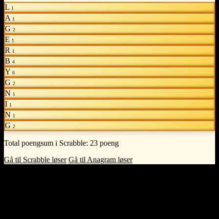
L
1
A
1
G
2
E
1
R
1
B
4
Y
6
G
2
N
1
I
1
N
1
G
2
Total poengsum i Scrabble:
23 poeng
Gå til Scrabble løser
Gå til Anagram løser