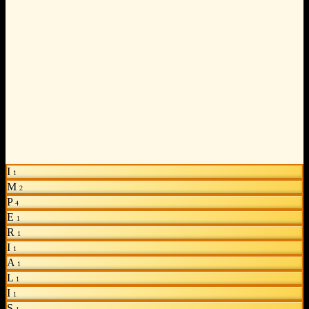
I
1
M
2
P
4
E
1
R
1
I
1
A
1
L
1
I
1
S