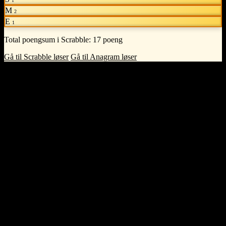
1
M
2
E
1
Total poengsum i Scrabble:
17 poeng
Gå til Scrabble løser
Gå til Anagram løser