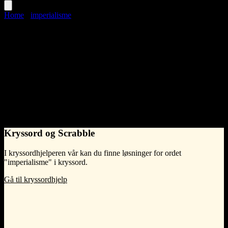
Home
›
imperialisme
imperialisme
Language
Norwegian Bokmål
noun
•
m
(hankjønn)
•
Synonymer til imperialisme
kolonialisme
Kryssord og Scrabble
I kryssordhjelperen vår kan du finne løsninger for ordet
"imperialisme" i kryssord.
Gå til kryssordhjelp