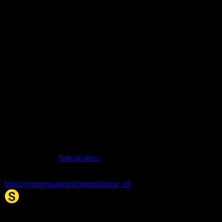
About this entry
Language:
Norwegian Bokmål NOB
Part of speech:
noun
Siter artikkelen:
Hvis du vil sitere denne artikkelen så kan du bruke formatet
nedenfor. (Kilde:
Søk og skriv
)
imperialisme
. (2026, 07. Aug). I Synonym.no.
https://synonym.no/nob/imperialisme_n1
Synonym.no