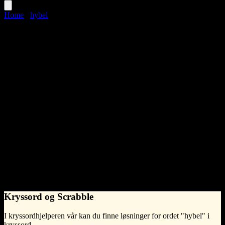
Home
›
hybel
hybel
Language
Norwegian Bokmål
noun
•
m
(hankjønn)
•
Synonymer til hybel
værelse
leilighet
What does hybel mean?
En enkel rom eller leilighet, vanligvis brukt av studenter eller unge
voksne.
- Syntelligo
Kryssord og Scrabble
I kryssordhjelperen vår kan du finne løsninger for ordet "hybel" i
kryssord.