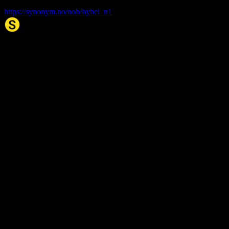
hybel
. (2026, 08. Aug). I Synonym.no.
https://synonym.no/nob/hybel_n1
Synonym.no
Palindromer
Scrabble Ordbok
Anagram-løser
Kryssordhjelp
Norske
rimord
About Us
Editorial Policy
Data Sources
Contact
Privacy Policy
Terms of Service
Accessibility
Developers
Sitemap
© 2026 Synonym.no. All rights reserved.