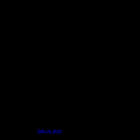
About this entry
Language:
Norwegian Bokmål NOB
Part of speech:
noun
Siter artikkelen:
Hvis du vil sitere denne artikkelen så kan du bruke formatet
nedenfor. (Kilde:
Søk og skriv
)