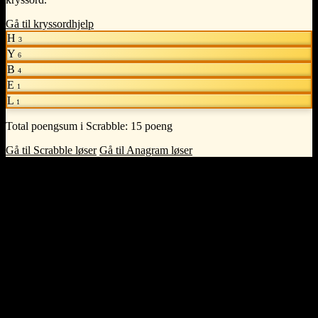
Gå til kryssordhjelp
H
3
Y
6
B
4
E
1
L
1
Total poengsum i Scrabble:
15 poeng
Gå til Scrabble løser
Gå til Anagram løser