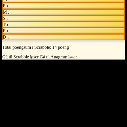
4
E
1
M
2
S
1
T
1
E
1
D
1
Total poengsum i Scrabble:
14 poeng
Gå til Scrabble løser
Gå til Anagram løser