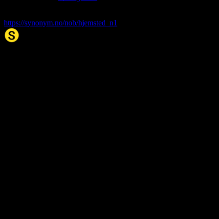
hjemsted
. (1970, 21. Jan). I Synonym.no.
https://synonym.no/nob/hjemsted_n1
Synonym.no
Palindromer
Scrabble Ordbok
Anagram-løser
Kryssordhjelp
About Us
Editorial Policy
Data Sources
Contact
Privacy Policy
Terms of Service
Accessibility
Sitemap
© 2026 Synonym.no. All rights reserved.