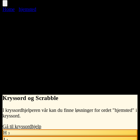
Home
›
hjemsted
hjemsted
Language
Norwegian Bokmål
noun
•
n
(intetkjønn)
•
What does hjemsted mean?
Stedet hvor en person er født eller har tilknytning til, ofte assosiert
med barndomshjemmet.
- Syntelligo
Kryssord og Scrabble
I kryssordhjelperen vår kan du finne løsninger for ordet "hjemsted" i
kryssord.
Gå til kryssordhjelp
H
3
J