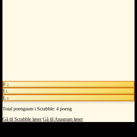
F
2
I
1
L
1
Total poengsum i Scrabble:
4 poeng
Gå til Scrabble løser
Gå til Anagram løser