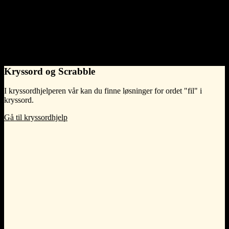
Hypernyms (broader concepts)
More general concepts that this word belongs to.
ei fil er en
kjørebane
Kryssord og Scrabble
I kryssordhjelperen vår kan du finne løsninger for ordet "fil" i
kryssord.
Gå til kryssordhjelp