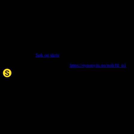
Language:
Norwegian Bokmål NOB
Part of speech:
noun
Last updated:
Feb 10, 2026
Siter artikkelen:
Hvis du vil sitere denne artikkelen så kan du bruke formatet
nedenfor. (Kilde:
Søk og skriv
)
fil
. (2026, 10. Feb). I Synonym.no.
https://synonym.no/nob/fil_n1
Synonym.no
Palindromer
Scrabble Ordbok
Anagram-løser
Kryssordhjelp
Norske
rimord
About Us
Editorial Policy
Data Sources
Contact
Privacy Policy
Terms of Service
Accessibility
Developers
Sitemap
© 2026 Synonym.no. All rights reserved.