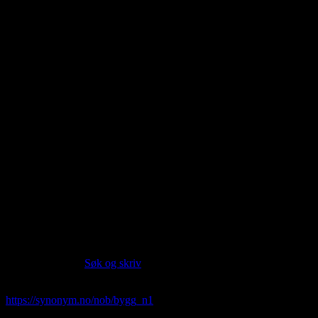
About this entry
Language:
Norwegian Bokmål NOB
Part of speech:
noun
Siter artikkelen:
Hvis du vil sitere denne artikkelen så kan du bruke formatet
nedenfor. (Kilde:
Søk og skriv
)
bygg
. (2026, 08. Aug). I Synonym.no.
https://synonym.no/nob/bygg_n1