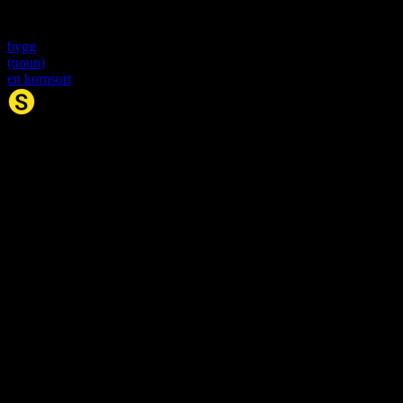
Other meanings
bygg
(noun)
en kornsort
Synonym.no
Palindromer
Scrabble Ordbok
Anagram-løser
Kryssordhjelp
Norske
rimord
About Us
Editorial Policy
Data Sources
Contact
Privacy Policy
Terms of Service
Accessibility
Developers
Sitemap
© 2026 Synonym.no. All rights reserved.