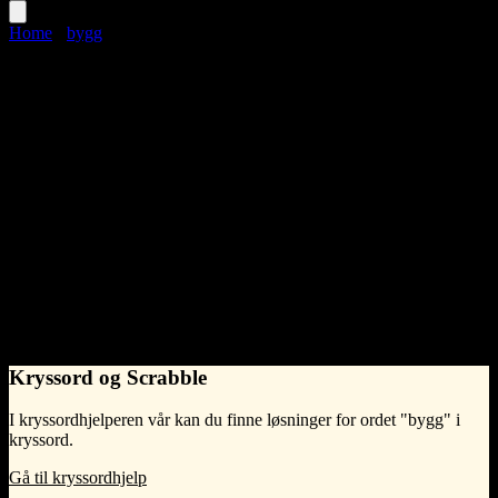
Home
›
bygg
bygg
Language
Norwegian Bokmål
noun
•
n
(intetkjønn)
•
Synonymer til bygg
bygning
What does bygg mean?
En bygning
Kryssord og Scrabble
I kryssordhjelperen vår kan du finne løsninger for ordet "bygg" i
kryssord.
Gå til kryssordhjelp