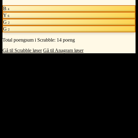
B
4
Y
6
G
2
G
2
Total poengsum i Scrabble:
14 poeng
Gå til Scrabble løser
Gå til Anagram løser