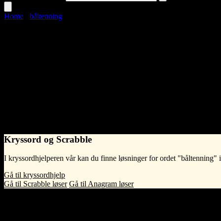
Home
›
båltenning
båltenning
Language
Norwegian Bokmål
noun
•
What does båltenning mean?
Båltenning betyr det å tenne opp et bål, altså å sette fyr på ved eller an
for eksempel sankthansfeiring.
Kryssord og Scrabble
I kryssordhjelperen vår kan du finne løsninger for ordet "båltenning" 
Gå til kryssordhjelp
Gå til Scrabble løser
Gå til Anagram løser