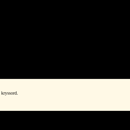
net brennbart materiale for å lage et bål. Ordet brukes ofte i forbindelse 
i kryssord.