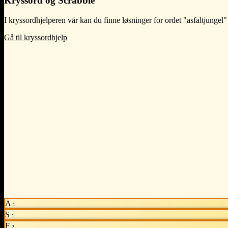
Kryssord og Scrabble
I kryssordhjelperen vår kan du finne løsninger for ordet "asfaltjungel"
Gå til kryssordhjelp
A
1
S
1
F
2