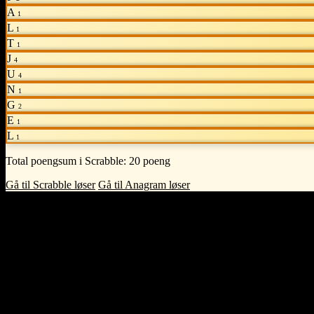
A
1
L
1
T
1
J
4
U
4
N
1
G
2
E
1
L
1
Total poengsum i Scrabble:
20 poeng
Gå til Scrabble løser
Gå til Anagram løser