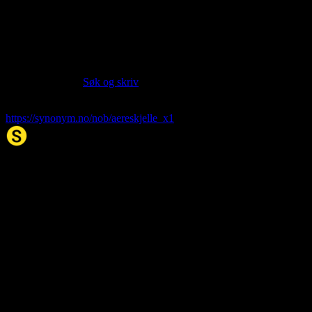
Language:
Norwegian Bokmål NOB
Siter artikkelen:
Hvis du vil sitere denne artikkelen så kan du bruke formatet
nedenfor. (Kilde:
Søk og skriv
)
æreskjelle
. (2026, 08. Aug). I Synonym.no.
https://synonym.no/nob/aereskjelle_x1
Synonym.no
Palindromer
Scrabble Ordbok
Anagram-løser
Kryssordhjelp
Norske
rimord
About Us
Editorial Policy
Data Sources
Contact
Privacy Policy
Terms of Service
Accessibility
Developers
Sitemap
© 2026 Synonym.no. All rights reserved.