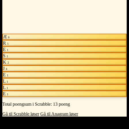
Æ
6
R
1
E
1
S
1
K
2
J
4
E
1
L
1
L
1
E
1
Total poengsum i Scrabble:
13 poeng
Gå til Scrabble løser
Gå til Anagram løser