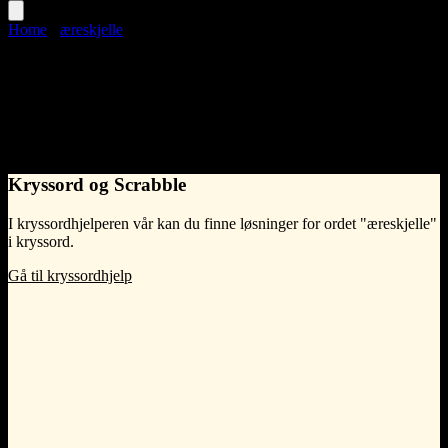
Home
›
æreskjelle
æreskjelle
Language
Norwegian Bokmål
•
Kryssord og Scrabble
I kryssordhjelperen vår kan du finne løsninger for ordet "æreskjelle"
i kryssord.
Gå til kryssordhjelp