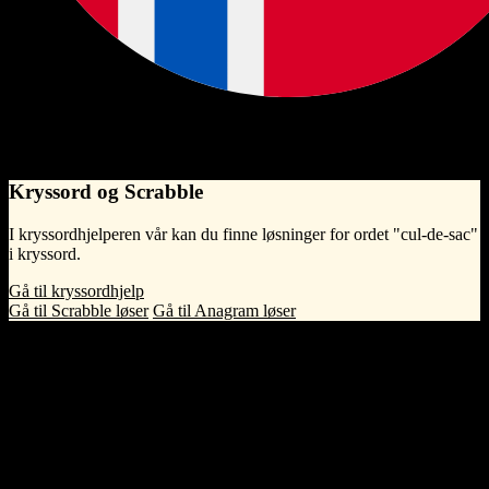
Norwegian Bokmål
En blindgate eller blindvei er en vei eller gate som ender blindt og
bare kan forlates gjennom innkjørselen.
Kryssord og Scrabble
I kryssordhjelperen vår kan du finne løsninger for ordet "cul-de-sac"
i kryssord.
Gå til kryssordhjelp
Gå til Scrabble løser
Gå til Anagram løser