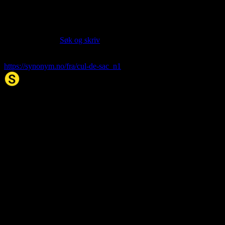
Siter artikkelen:
Hvis du vil sitere denne artikkelen så kan du bruke formatet
nedenfor. (Kilde:
Søk og skriv
)
cul-de-sac
. (2026, 10. Feb). I Synonym.no.
https://synonym.no/fra/cul-de-sac_n1
Synonym.no
Palindromer
Scrabble Ordbok
Anagram-løser
Kryssordhjelp
Norske
rimord
About Us
Editorial Policy
Data Sources
Contact
Privacy Policy
Terms of Service
Accessibility
Developers
Sitemap
© 2026 Synonym.no. All rights reserved.